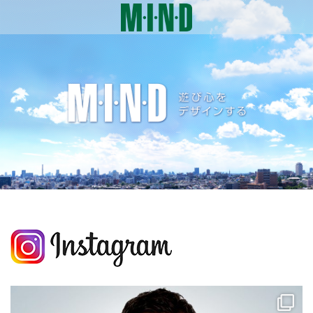
コ
ナ
ン
ビ
テ
ゲ
ン
ー
ツ
シ
に
ョ
移
ン
動
に
移
動