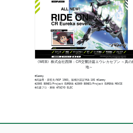
《WEB》株式会社西陣：CR交響詩篇エウレカセブン ～真の
地～
©Sammy

©武論尊・原哲夫/NSP 1983, 版権許諾証YKA-105 ©Sammy

©2005 BONES/Project EUREKA ©2009 BONES/Project EUREKA MOVIE

©石森プロ・東映 ©TAIYO ELEC