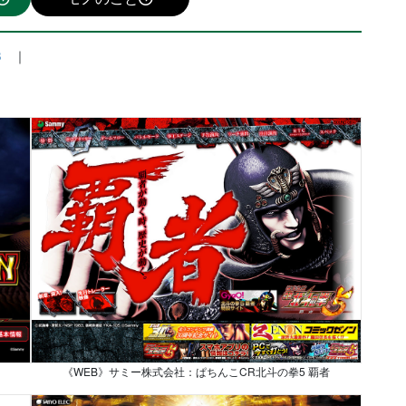
B
　｜
《WEB》サミー株式会社：ぱちんこCR北斗の拳5 覇者