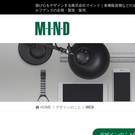
コ
ナ
遊び心をデザインする株式会社マインド｜各種販促物などの企
ン
ビ
ルフグッズの企画・製造・販売
テ
ゲ
ン
ー
ツ
シ
に
ョ
移
ン
動
に
移
動
HOME
デザインのこと
WEB
デザインのこと