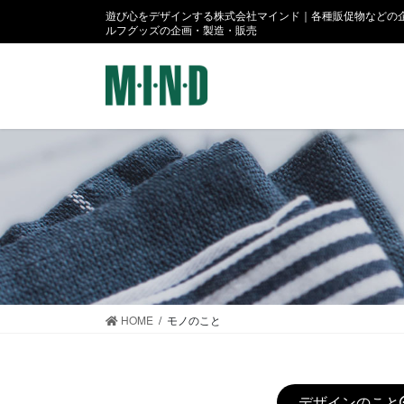
コ
ナ
遊び心をデザインする株式会社マインド｜各種販促物などの企
ン
ビ
ルフグッズの企画・製造・販売
テ
ゲ
ン
ー
ツ
シ
に
ョ
移
ン
動
に
移
動
HOME
モノのこと
デザインのこと