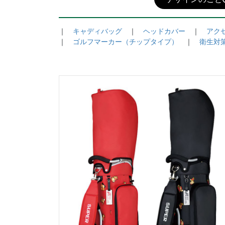
｜　
キャディバッグ
　｜　
ヘッドカバー
　｜　
アク
｜　
ゴルフマーカー（チップタイプ）
　｜　
衛生対