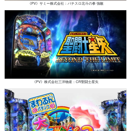
《PV》サミー株式会社：パチスロ北斗の拳 強敵
《PV》株式会社三洋物産：CR聖闘士星矢