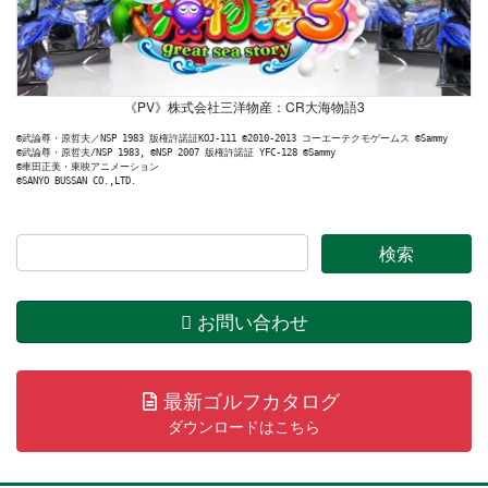
《PV》株式会社三洋物産：CR大海物語3
©武論尊・原哲夫／NSP 1983 版権許諾証KOJ-111 ©2010-2013 コーエーテクモゲームス ©Sammy

©武論尊・原哲夫/NSP 1983, ©NSP 2007 版権許諾証 YFC-128 ©Sammy

©車田正美・東映アニメーション

お問い合わせ
最新ゴルフカタログ
ダウンロードはこちら