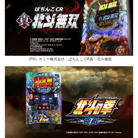
《PV》サミー株式会社：ぱちんこ CR真・北斗無双