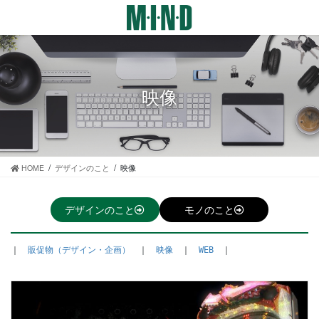
コ
ナ
ン
ビ
テ
ゲ
ン
ー
ツ
シ
に
ョ
映像
移
ン
動
に
移
動
HOME
デザインのこと
映像
デザインのこと
モノのこと
｜　
販促物（デザイン・企画）
　｜　
映像
　｜　
WEB
　｜