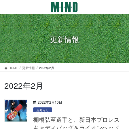
コ
ナ
ン
ビ
テ
ゲ
ン
ー
ツ
シ
に
ョ
更新情報
移
ン
動
に
移
動
HOME
更新情報
2022年2月
2022年2月
2022年2月10日
お知らせ
棚橋弘至選手と、新日本プロレス
キャディバッグ＆ライオンヘッド