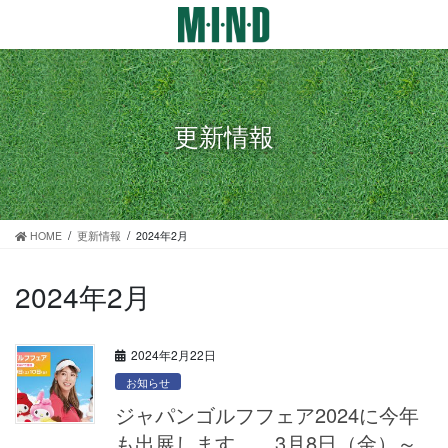
コ
ナ
ン
ビ
テ
ゲ
ン
ー
ツ
シ
に
ョ
更新情報
移
ン
動
に
移
動
HOME
更新情報
2024年2月
2024年2月
2024年2月22日
お知らせ
ジャパンゴルフフェア2024に今年
も出展します 3月8日（金）～