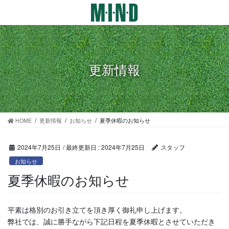
コ
ナ
ン
ビ
テ
ゲ
ン
ー
ツ
シ
に
ョ
更新情報
移
ン
動
に
移
動
HOME
更新情報
お知らせ
夏季休暇のお知らせ
2024年7月25日
/ 最終更新日 :
2024年7月25日
スタッフ
お知らせ
夏季休暇のお知らせ
平素は格別のお引き立てを頂き厚く御礼申し上げます。
弊社では、誠に勝手ながら下記日程を夏季休暇とさせていただき