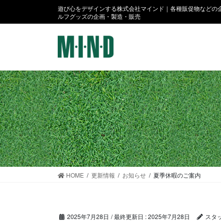
コ
ナ
遊び心をデザインする株式会社マインド｜各種販促物などの企
ン
ビ
ルフグッズの企画・製造・販売
テ
ゲ
ン
ー
ツ
シ
に
ョ
移
ン
動
に
移
動
HOME
更新情報
お知らせ
夏季休暇のご案内
2025年7月28日
/ 最終更新日 :
2025年7月28日
スタ