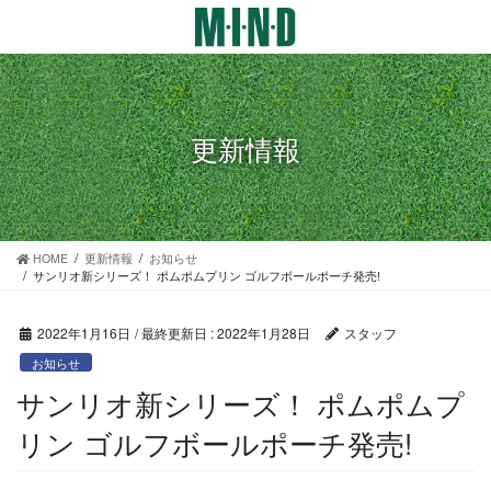
コ
ナ
ン
ビ
テ
ゲ
ン
ー
ツ
シ
に
ョ
更新情報
移
ン
動
に
移
動
HOME
更新情報
お知らせ
サンリオ新シリーズ！ ポムポムプリン ゴルフボールポーチ発売!
2022年1月16日
/ 最終更新日 :
2022年1月28日
スタッフ
お知らせ
サンリオ新シリーズ！ ポムポムプ
リン ゴルフボールポーチ発売!