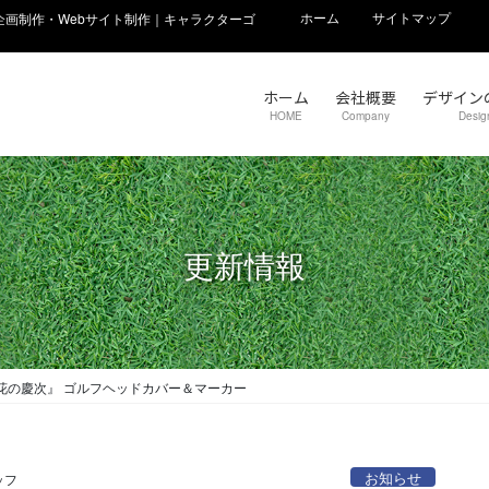
ホーム
サイトマップ
画制作・Webサイト制作｜キャラクターゴ
ホーム
会社概要
デザイン
HOME
Company
Desig
更新情報
花の慶次』 ゴルフヘッドカバー＆マーカー
お知らせ
ッフ