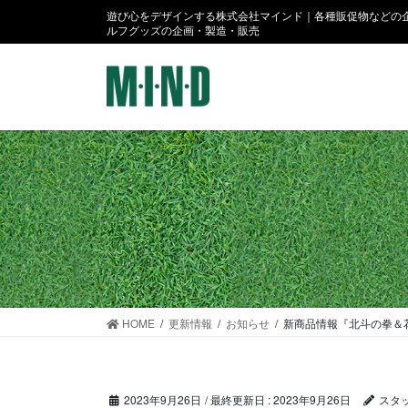
コ
ナ
遊び心をデザインする株式会社マインド｜各種販促物などの企
ン
ビ
ルフグッズの企画・製造・販売
テ
ゲ
ン
ー
ツ
シ
に
ョ
移
ン
動
に
移
動
HOME
更新情報
お知らせ
新商品情報『北斗の拳＆
2023年9月26日
/ 最終更新日 :
2023年9月26日
スタ