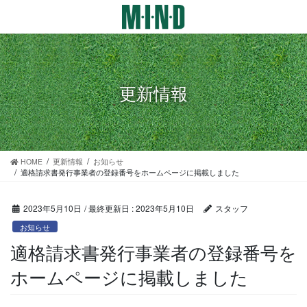
コ
ナ
ン
ビ
テ
ゲ
ン
ー
ツ
シ
に
ョ
更新情報
移
ン
動
に
移
動
HOME
更新情報
お知らせ
適格請求書発行事業者の登録番号をホームページに掲載しました
2023年5月10日
/ 最終更新日 :
2023年5月10日
スタッフ
お知らせ
適格請求書発行事業者の登録番号を
ホームページに掲載しました