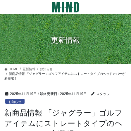
コ
ナ
ン
ビ
テ
ゲ
ン
ー
ツ
シ
に
ョ
更新情報
移
ン
動
に
移
動
HOME
更新情報
お知らせ
新商品情報 「ジャグラー」ゴルフアイテムにストレートタイプのヘッドカバーが
新登場！
2025年11月19日
/ 最終更新日 :
2025年11月19日
スタッフ
お知らせ
新商品情報 「ジャグラー」ゴルフ
アイテムにストレートタイプのヘ