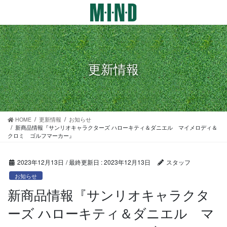
コ
ナ
ン
ビ
テ
ゲ
ン
ー
ツ
シ
に
ョ
更新情報
移
ン
動
に
移
動
HOME
更新情報
お知らせ
新商品情報『サンリオキャラクターズ ハローキティ＆ダニエル マイメロディ＆
クロミ ゴルフマーカー』
2023年12月13日
/ 最終更新日 :
2023年12月13日
スタッフ
お知らせ
新商品情報『サンリオキャラクタ
ーズ ハローキティ＆ダニエル マ