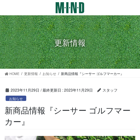
コ
ナ
ン
ビ
テ
ゲ
ン
ー
ツ
シ
に
ョ
更新情報
移
ン
動
に
移
動
HOME
更新情報
お知らせ
新商品情報『シーサー ゴルフマーカー』
2023年11月29日
/ 最終更新日 :
2023年11月29日
スタッフ
お知らせ
新商品情報『シーサー ゴルフマー
カー』