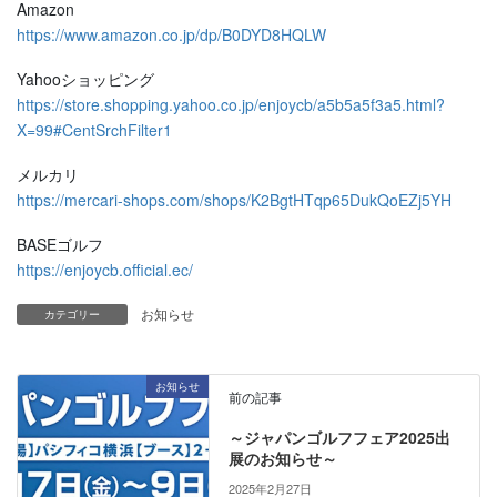
Amazon
https://www.amazon.co.jp/dp/B0DYD8HQLW
Yahooショッピング
https://store.shopping.yahoo.co.jp/enjoycb/a5b5a5f3a5.html?
X=99#CentSrchFilter1
メルカリ
https://mercari-shops.com/shops/K2BgtHTqp65DukQoEZj5YH
BASEゴルフ
https://enjoycb.official.ec/
お知らせ
カテゴリー
お知らせ
前の記事
～ジャパンゴルフフェア2025出
展のお知らせ～
2025年2月27日