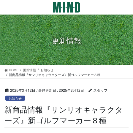
コ
ナ
ン
ビ
テ
ゲ
ン
ー
ツ
シ
に
ョ
更新情報
移
ン
動
に
移
動
HOME
更新情報
お知らせ
新商品情報『サンリオキャラクターズ』新ゴルフマーカー８種
2025年3月12日
/ 最終更新日 :
2025年3月12日
スタッフ
お知らせ
新商品情報『サンリオキャラクタ
ーズ』新ゴルフマーカー８種