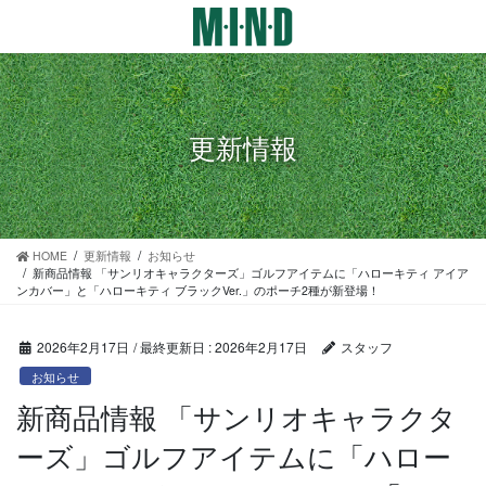
コ
ナ
ン
ビ
テ
ゲ
ン
ー
ツ
シ
に
ョ
更新情報
移
ン
動
に
移
動
HOME
更新情報
お知らせ
新商品情報 「サンリオキャラクターズ」ゴルフアイテムに「ハローキティ アイア
ンカバー」と「ハローキティ ブラックVer.」のポーチ2種が新登場！
2026年2月17日
/ 最終更新日 :
2026年2月17日
スタッフ
お知らせ
新商品情報 「サンリオキャラクタ
ーズ」ゴルフアイテムに「ハロー