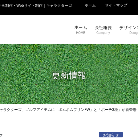
ホーム
サイトマップ
画制作・Webサイト制作｜キャラクターゴ
ホーム
会社概要
デザイン
HOME
Company
Desig
更新情報
キャラクターズ」ゴルフアイテムに「ポムポムプリンFW」と「ポーチ3種」が新登場
お知らせ
フ