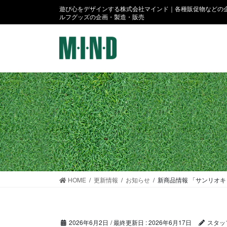
コ
ナ
遊び心をデザインする株式会社マインド｜各種販促物などの企
ン
ビ
ルフグッズの企画・製造・販売
テ
ゲ
ン
ー
ツ
シ
に
ョ
移
ン
動
に
移
動
HOME
更新情報
お知らせ
新商品情報 「サンリオ
2026年6月2日
/ 最終更新日 :
2026年6月17日
スタッ