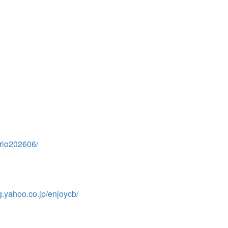
nrio202606/
g.yahoo.co.jp/enjoycb/