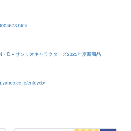
00004573.html
・N・D – サンリオキャラクターズ2025年夏新商品
g.yahoo.co.jp/enjoycb/