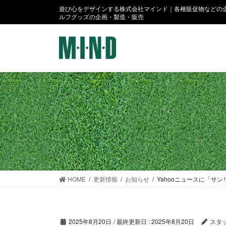
コ
ナ
遊び心をデザインする株式会社マインド｜各種販促物などの企
ン
ビ
ルフグッズの企画・製造・販売
テ
ゲ
ン
ー
ツ
シ
に
ョ
移
ン
動
に
移
動
HOME
更新情報
お知らせ
Yahooニュースに「サ
2025年8月20日
/ 最終更新日 :
2025年8月20日
スタ