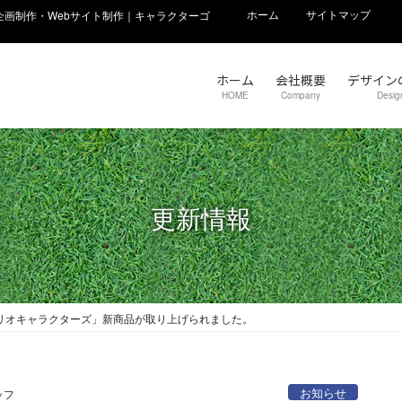
ホーム
サイトマップ
画制作・Webサイト制作｜キャラクターゴ
ホーム
会社概要
デザイン
HOME
Company
Desig
更新情報
ンリオキャラクターズ」新商品が取り上げられました。
お知らせ
ッフ