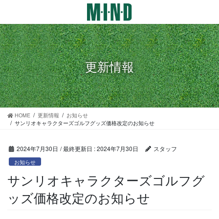
コ
ナ
ン
ビ
テ
ゲ
ン
ー
ツ
シ
に
ョ
更新情報
移
ン
動
に
移
動
HOME
更新情報
お知らせ
サンリオキャラクターズゴルフグッズ価格改定のお知らせ
2024年7月30日
/ 最終更新日 :
2024年7月30日
スタッフ
お知らせ
サンリオキャラクターズゴルフグ
ッズ価格改定のお知らせ