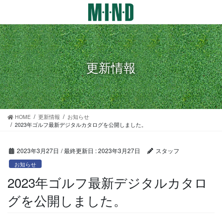
コ
ナ
ン
ビ
テ
ゲ
ン
ー
ツ
シ
に
ョ
更新情報
移
ン
動
に
移
動
HOME
更新情報
お知らせ
2023年ゴルフ最新デジタルカタログを公開しました。
2023年3月27日
/ 最終更新日 :
2023年3月27日
スタッフ
お知らせ
2023年ゴルフ最新デジタルカタロ
グを公開しました。