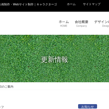
ホーム
サイトマップ
画制作・Webサイト制作｜キャラクターゴ
ホーム
会社概要
デザイン
HOME
Company
Desig
更新情報
日のご案内
お知らせ
ッフ