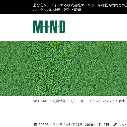
コ
ナ
遊び心をデザインする株式会社マインド｜各種販促物などの企
ン
ビ
ルフグッズの企画・製造・販売
テ
ゲ
ン
ー
ツ
シ
に
ョ
移
ン
動
に
移
動
HOME
更新情報
お知らせ
ゴールデンウィーク休業
2025年4月11日
/ 最終更新日 :
2026年4月13日
スタ