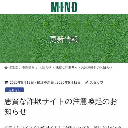
コ
ナ
ン
ビ
テ
ゲ
ン
ー
ツ
シ
に
ョ
更新情報
移
ン
動
に
移
動
HOME
更新情報
お知らせ
悪質な詐欺サイトの注意喚起のお知らせ
2025年5月12日
/ 最終更新日 :
2025年5月12日
スタッフ
お知らせ
悪質な詐欺サイトの注意喚起のお
知らせ
平素よりマインドのECサイトをご利用いただき、誠にありがとう