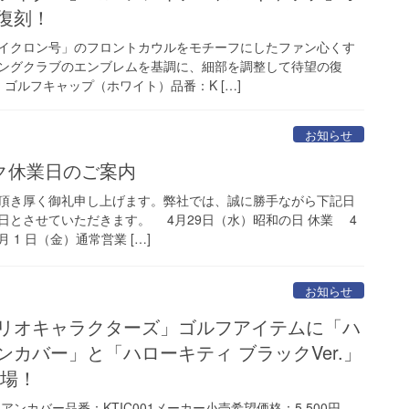
復刻！
イクロン号」のフロントカウルをモチーフにしたファン心くす
ングクラブのエンブレムを基調に、細部を調整して待望の復
 ゴルフキャップ（ホワイト）品番：K […]
お知らせ
ク休業日のご案内
頂き厚く御礼申し上げます。弊社では、誠に勝手ながら下記日
日とさせていただきます。 4月29日（水）昭和の日 休業 4
 1 日（金）通常営業 […]
お知らせ
ンリオキャラクターズ」ゴルフアイテムに「ハ
ンカバー」と「ハローキティ ブラックVer.」
登場！
ンカバー品番：KTIC001メーカー小売希望価格：5,500円