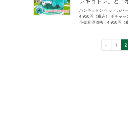
ンギョドン」と「
ハンギョドン ヘッドカバー
4,950円（税込） ポチャ
小売希望価格：4,950円（税
投
ペ
«
1
2
稿
ー
ジ
の
ペ
ー
ジ
送
り