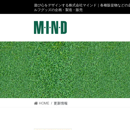
コ
ナ
遊び心をデザインする株式会社マインド｜各種販促物などの企
ン
ビ
ルフグッズの企画・製造・販売
テ
ゲ
ン
ー
ツ
シ
に
ョ
移
ン
動
に
移
動
HOME
更新情報