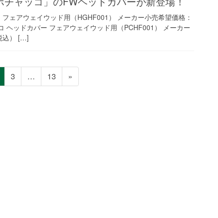
ポチャッコ」のFWヘッドカバーが新登場！
 フェアウェイウッド用（HGHF001） メーカー小売希望価格：
ッコ ヘッドカバー フェアウェイウッド用（PCHF001） メーカー
込） […]
ペ
ペ
ペ
3
…
13
»
ー
ー
ー
ジ
ジ
ジ