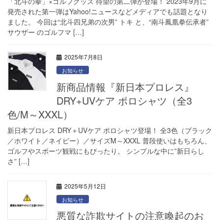
「北斗の拳」×ゴルフグッズ 待望の第二弾が登場！ 2023年9月に
発売された第一弾はYahoo!ニュースなどメディアでも話題となり
ました。 今回は“北斗四兄弟の次男” トキ と、“南斗鳳凰拳伝承者”
サウザー のゴルフマ […]
2025年7月8日
お知らせ
新商品情報『新日本プロレス』
DRY+UVケア ポロシャツ（全3
色/M～XXXL）
新日本プロレス DRY＋UVケア ポロシャツ登場！ 全3色（ブラック
／ホワイト／ネイビー）／サイズM～XXXL 普段使いはもちろん、
ゴルフやスポーツ観戦にもぴったり。 シンプルな中に”新日らし
さ” […]
2025年5月12日
お知らせ
悪質な詐欺サイトの注意喚起のお