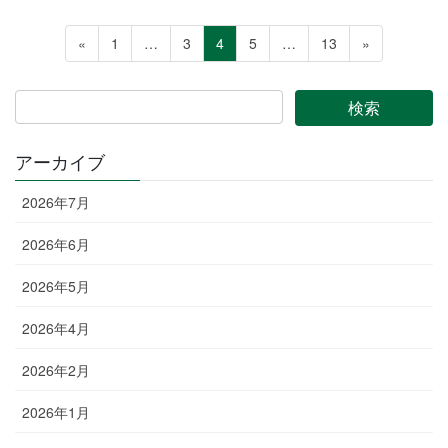
投
ペ
ペ
ペ
ペ
ペ
«
1
…
3
4
5
…
13
»
稿
ー
ー
ー
ー
ー
ジ
ジ
ジ
ジ
ジ
の
ペ
ー
アーカイブ
ジ
2026年7月
送
り
2026年6月
2026年5月
2026年4月
2026年2月
2026年1月