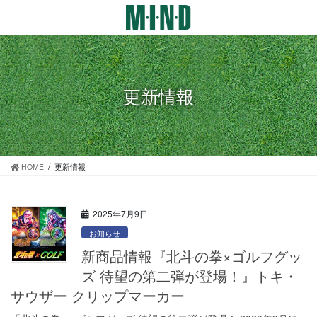
コ
ナ
ン
ビ
テ
ゲ
ン
ー
ツ
シ
に
ョ
更新情報
移
ン
動
に
移
動
HOME
更新情報
2025年7月9日
お知らせ
新商品情報『北斗の拳×ゴルフグッ
ズ 待望の第二弾が登場！』トキ・
サウザー クリップマーカー